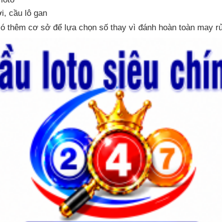
i, cầu lô gan
ó thêm cơ sở để lựa chọn số thay vì đánh hoàn toàn may rủ