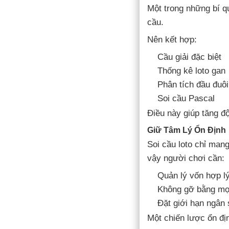
Một trong những bí 
cầu.
Nên kết hợp:
Cầu giải đặc biệt
Thống kê loto gan
Phân tích đầu đuôi
Soi cầu Pascal
Điều này giúp tăng đ
Giữ Tâm Lý Ổn Định
Soi cầu loto chỉ man
vậy người chơi cần:
Quản lý vốn hợp l
Không gỡ bằng mọi
Đặt giới hạn ngân
Một chiến lược ổn đị