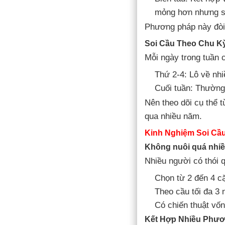
mỏng hơn nhưng s
Phương pháp này đòi 
Soi Cầu Theo Chu Kỳ
Mỗi ngày trong tuần c
Thứ 2-4: Lô về nhi
Cuối tuần: Thường 
Nên theo dõi cụ thể 
qua nhiều năm.
Kinh Nghiệm Soi Cầu
Không nuôi quá nhiề
Nhiều người có thói q
Chọn từ 2 đến 4 c
Theo cầu tối đa 3 
Có chiến thuật vốn
Kết Hợp Nhiều Phư