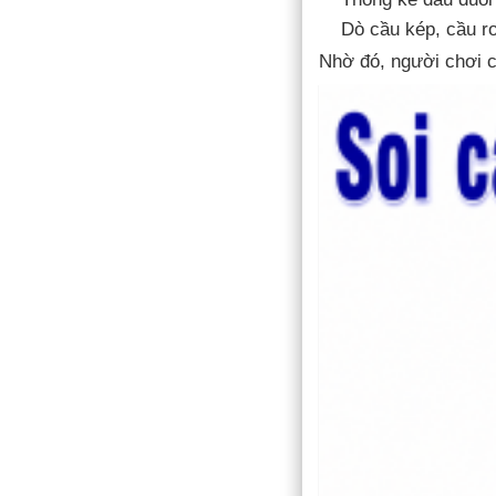
Dò cầu kép, cầu rơ
Nhờ đó, người chơi c