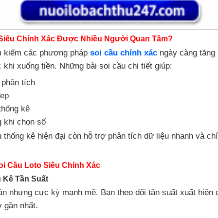
o Siêu Chính Xác Được Nhiều Người Quan Tâm?
ìm kiếm các phương pháp
soi cầu chính xác
ngày càng tăng 
 khi xuống tiền. Những bài soi cầu chi tiết giúp:
 phân tích
đẹp
thống kê
g khi chọn số
 thống kê hiện đại còn hỗ trợ phân tích dữ liệu nhanh và ch
i Cầu Loto Siêu Chính Xác
 Kê Tần Suất
ản nhưng cực kỳ mạnh mẽ. Bạn theo dõi tần suất xuất hiện c
y gần nhất.