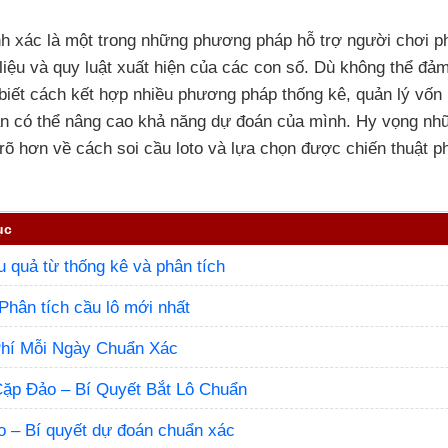
ính xác là một trong những phương pháp hỗ trợ người chơi ph
liệu và quy luật xuất hiện của các con số. Dù không thể đả
 biết cách kết hợp nhiều phương pháp thống kê, quản lý vốn 
àn có thể nâng cao khả năng dự đoán của mình. Hy vọng nhữ
u rõ hơn về cách soi cầu loto và lựa chọn được chiến thuật 
ục
u quả từ thống kê và phân tích
hân tích cầu lô mới nhất
Phí Mỗi Ngày Chuẩn Xác
Cặp Đảo – Bí Quyết Bắt Lô Chuẩn
to – Bí quyết dự đoán chuẩn xác