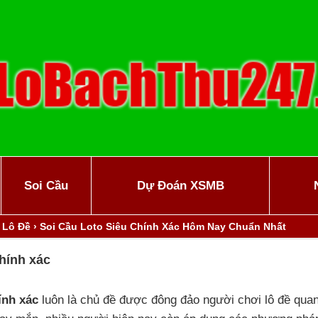
Soi Cầu
Dự Đoán XSMB
 Lô Đề
›
Soi Cầu Loto Siêu Chính Xác Hôm Nay Chuẩn Nhất
chính xác
ính xác
luôn là chủ đề được đông đảo người chơi lô đề qua