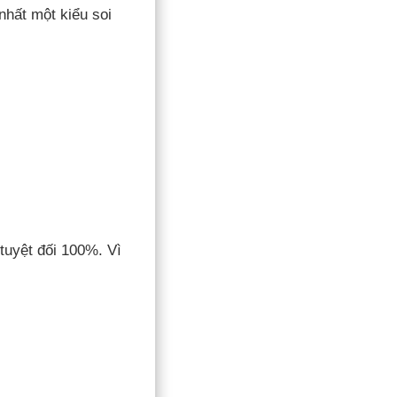
nhất một kiểu soi
tuyệt đối 100%. Vì