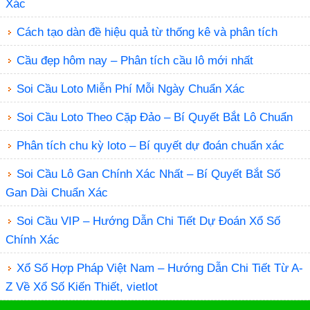
Xác
Cách tạo dàn đề hiệu quả từ thống kê và phân tích
Cầu đẹp hôm nay – Phân tích cầu lô mới nhất
Soi Cầu Loto Miễn Phí Mỗi Ngày Chuẩn Xác
Soi Cầu Loto Theo Cặp Đảo – Bí Quyết Bắt Lô Chuẩn
Phân tích chu kỳ loto – Bí quyết dự đoán chuẩn xác
Soi Cầu Lô Gan Chính Xác Nhất – Bí Quyết Bắt Số
Gan Dài Chuẩn Xác
Soi Cầu VIP – Hướng Dẫn Chi Tiết Dự Đoán Xổ Số
Chính Xác
Xổ Số Hợp Pháp Việt Nam – Hướng Dẫn Chi Tiết Từ A-
Z Về Xổ Số Kiến Thiết, vietlot