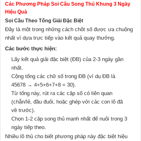
Các Phương Pháp Soi Cầu Song Thủ Khung 3 Ngày
Hiệu Quả
Soi Cầu Theo Tổng Giải Đặc Biệt
Đây là một trong những cách chôt số được ưa chuộng
nhất vì dựa trực tiếp vào kết quả quay thưởng.
Các bước thực hiện:
Lấy kết quả giải đặc biệt (ĐB) của 2-3 ngày gần
nhất.
Cộng tổng các chữ số trong ĐB (ví dụ ĐB là
45678 → 4+5+6+7+8 = 30).
Từ tổng này, rút ra các cặp số có liên quan
(chẵn/lẻ, đầu đuôi, hoặc ghép với các con lô đã
về trước).
Chọn 1-2 cặp song thủ mạnh nhất để nuôi trong 3
ngày tiếp theo.
Nhiều lô thủ cho biết phương pháp này đặc biệt hiệu