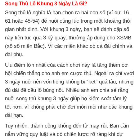
Song Thủ Lô Khung 3 Ngày Là Gì?
Song thủ lô nghĩa là bạn chọn ra hai con số (ví dụ: 16-
61 hoặc 45-54) để nuôi cùng lúc trong một khoảng thời
gian nhất định. Với khung 3 ngày, bạn sẽ đánh cặp số
này liên tục qua 3 kỳ quay, thường áp dụng cho XSMB
(xổ số miền Bắc). Vì các miền khác có cả đài chính và
đài phụ.
Ưu điểm lớn nhất của cách chơi này là tăng thêm cơ
hội chiến thắng cho anh em cược thủ. Ngoài ra chỉ vvới
3 ngày nuôi nên vốn liếng không bị “kẹt” quá lâu, nhưng
đủ dài để cầu lô bùng nôt. Nhiều anh em chia sẻ rằng
nuôi song thủ khung 3 ngày giúp họ kiểm soát tâm lý
tốt hơn, vì không phải chờ đợi mòn mỏi như các khung
dài hạn.
Tuy nhiên, thành công không đến từ may rủi. Bạn cần
nắm vững quy luật và có chiến lược rõ ràng khi dự