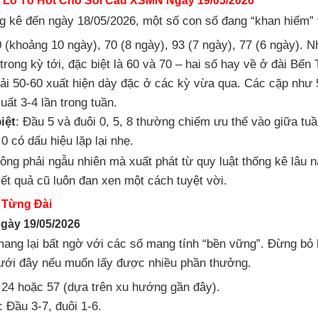
 Lô Tô Hot Cho Soi Cầu XSMN Ngày 19/05/2026
ng kê đến ngày 18/05/2026, một số con số đang “khan hiếm” 
0 (khoảng 10 ngày), 70 (8 ngày), 93 (7 ngày), 77 (6 ngày). 
trong kỳ tới, đặc biệt là 60 và 70 – hai số hay về ở đài Bến
Dải 50-60 xuất hiện dày đặc ở các kỳ vừa qua. Các cặp như 
suất 3-4 lần trong tuần.
iệt
: Đầu 5 và đuôi 0, 5, 8 thường chiếm ưu thế vào giữa tu
0 có dấu hiệu lặp lại nhẹ.
ng phải ngẫu nhiên mà xuất phát từ quy luật thống kê lâu
ết quả cũ luôn đan xen một cách tuyệt vời.
o Từng Đài
gày 19/05/2026
ang lại bất ngờ với các số mang tính “bền vững”. Đừng bỏ
ưới đây nếu muốn lấy được nhiều phần thưởng.
 24 hoặc 57 (dựa trên xu hướng gần đây).
: Đầu 3-7, đuôi 1-6.