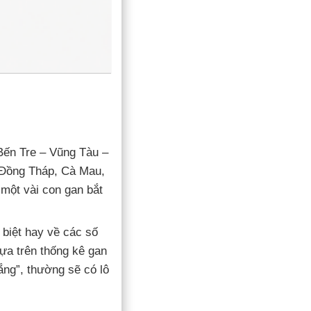
Bến Tre – Vũng Tàu –
 Đồng Tháp, Cà Mau,
 một vài con gan bắt
biệt hay về các số
ựa trên thống kê gan
ắng”, thường sẽ có lô