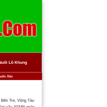
Nuôi Lô Khung
huẩn Xác
i Bến Tre, Vũng Tàu
 Soi cầu XSMN ngày