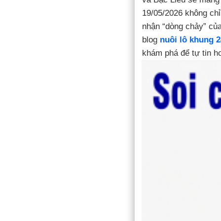
19/05/2026 không chỉ
nhận “dòng chảy” của
blog
nuôi lô khung 
khám phá để tự tin h