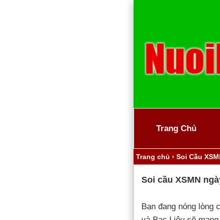
Trang Chủ
Trang chủ
›
Soi Cầu XSM
Soi cầu XSMN ngày
Bạn đang nóng lòng 
và Bạc Liêu sẽ mang