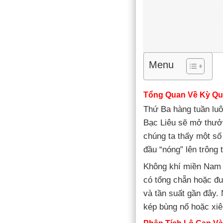
Menu
Tổng Quan Về Kỳ Qu
Thứ Ba hàng tuần luô
Bạc Liêu sẽ mở thưở
chúng ta thấy một số 
đầu “nóng” lên trông 
Không khí miền Nam n
có tổng chẵn hoặc đuô
và tần suất gần đây.
kép bùng nổ hoặc xiê