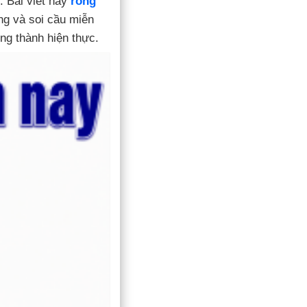
 Bài viết này
rồng
ng và soi cầu miễn
ng thành hiện thực.