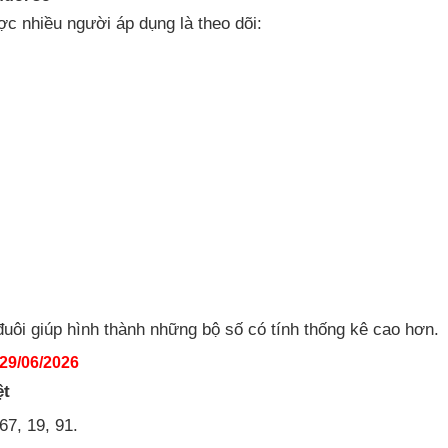
 nhiều người áp dụng là theo dõi:
đuôi giúp hình thành những bộ số có tính thống kê cao hơn.
29/06/2026
ệt
67, 19, 91.