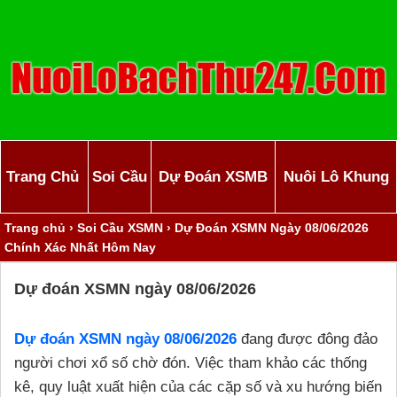
Trang Chủ
Soi Cầu
Dự Đoán XSMB
Nuôi Lô Khung
Trang chủ
›
Soi Cầu XSMN
›
Dự Đoán XSMN Ngày 08/06/2026
Chính Xác Nhất Hôm Nay
Dự đoán XSMN ngày 08/06/2026
Dự đoán XSMN ngày 08/06/2026
đang được đông đảo
người chơi xổ số chờ đón. Việc tham khảo các thống
kê, quy luật xuất hiện của các cặp số và xu hướng biến