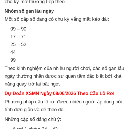
cho kỳ mở thưởng tiếp theo.
Nhóm số gan lâu ngày
Một số cặp số đang có chu kỳ vắng mặt kéo dài:
09 – 90
17 – 71
25 – 52
44
99
Theo kinh nghiệm của nhiều người chơi, các số gan lâu
ngày thường nhận được sự quan tâm đặc biệt bởi khả
năng quay trở lại bất ngờ.
Dự Đoán XSMN Ngày 08/06/2026 Theo Cầu Lô Rơi
Phương pháp cầu lô rơi được nhiều người áp dụng bởi
tính đơn giản và dễ theo dõi.
Những cặp số đáng chú ý: