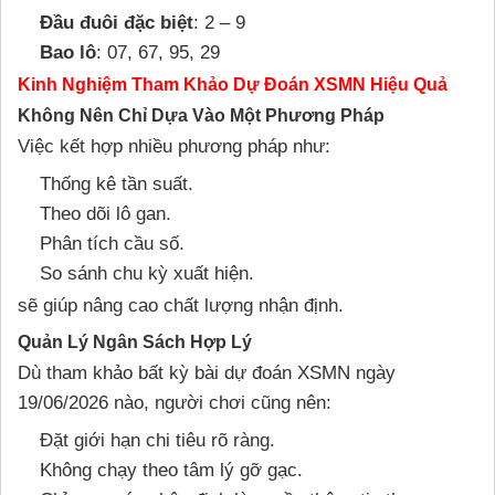
Đầu đuôi đặc biệt
: 2 – 9
Bao lô
: 07, 67, 95, 29
Kinh Nghiệm Tham Khảo Dự Đoán XSMN Hiệu Quả
Không Nên Chỉ Dựa Vào Một Phương Pháp
Việc kết hợp nhiều phương pháp như:
Thống kê tần suất.
Theo dõi lô gan.
Phân tích cầu số.
So sánh chu kỳ xuất hiện.
sẽ giúp nâng cao chất lượng nhận định.
Quản Lý Ngân Sách Hợp Lý
Dù tham khảo bất kỳ bài dự đoán XSMN ngày
19/06/2026 nào, người chơi cũng nên:
Đặt giới hạn chi tiêu rõ ràng.
Không chạy theo tâm lý gỡ gạc.