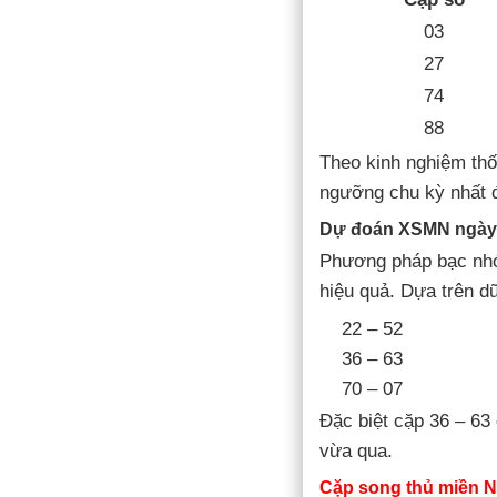
03
27
74
88
Theo kinh nghiệm thố
ngưỡng chu kỳ nhất đ
Dự đoán XSMN ngày 
Phương pháp bạc nhớ 
hiệu quả. Dựa trên dữ
22 – 52
36 – 63
70 – 07
Đặc biệt cặp 36 – 63 
vừa qua.
Cặp song thủ miền 