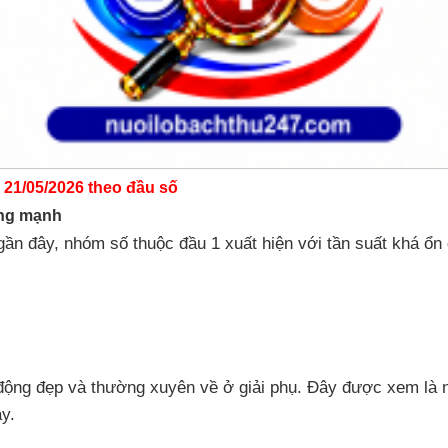
21/05/2026 theo đầu số
ăng mạnh
gần đây, nhóm số thuộc đầu 1 xuất hiện với tần suất khá ổn 
 động đẹp và thường xuyên về ở giải phụ. Đây được xem là
y.