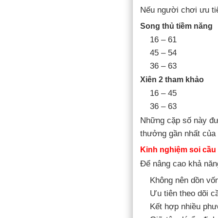
Nếu người chơi ưu ti
Song thủ tiềm năng
16 – 61
45 – 54
36 – 63
Xiên 2 tham khảo
16 – 45
36 – 63
Những cặp số này đượ
thưởng gần nhất của
Kinh nghiệm soi cầu
Để nâng cao khả năng
Không nên dồn vốn
Ưu tiên theo dõi c
Kết hợp nhiều phươ