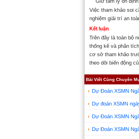
Giữ tâm lý ổn địn
Việc tham khảo soi cầ
nghiệm giải trí an to
Kết luận
Trên đây là toàn bộ
thống kê và phân tíc
cơ sở tham khảo trư
theo dõi biến động c
Bài Viết Cùng Chuyên M
Dự Đoán XSMN Ngày
Dự đoán XSMN ngày
Dự Đoán XSMN Ngày
Dự Đoán XSMN Ngà