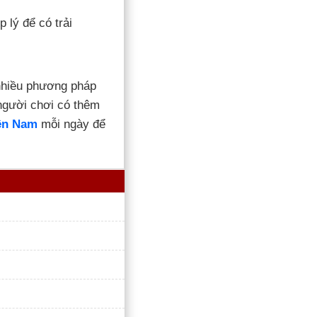
 lý để có trải
nhiều phương pháp
 người chơi có thêm
iền Nam
mỗi ngày để