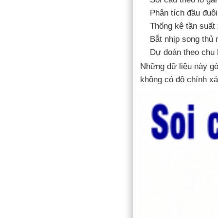
Phân tích đầu đuôi
Thống kê tần suất 
Bắt nhịp song thủ
Dự đoán theo chu 
Những dữ liệu này gó
không có độ chính xá