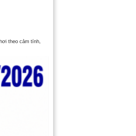
hơi theo cảm tính,