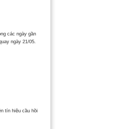
rong các ngày gần
 quay ngày 21/05.
n tín hiệu cầu hồi