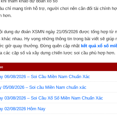
h khi tham khảo dự đoán xổ số
u chỉ mang tính hỗ trợ, người chơi nên cân đối tài chính hợp
àn hơn.
 nội dung dự đoán XSMN ngày 21/05/2026 được tổng hợp từ 
h khác nhau. Hy vọng những thông tin trong bài viết sẽ giúp
ớc giờ quay thưởng. Đừng quên cập nhật
kết quả xổ số m
ủa các cặp số và xây dựng chiến lược soi cầu phù hợp hơn.
ục
 06/08/2026 – Soi Cầu Miền Nam Chuẩn Xác
 05/08/2026 – Soi cầu Miền Nam chuẩn xác
 03/08/2026 – Soi Cầu Xổ Số Miền Nam Chuẩn Xác
y 02/08/2026 Hôm Nay