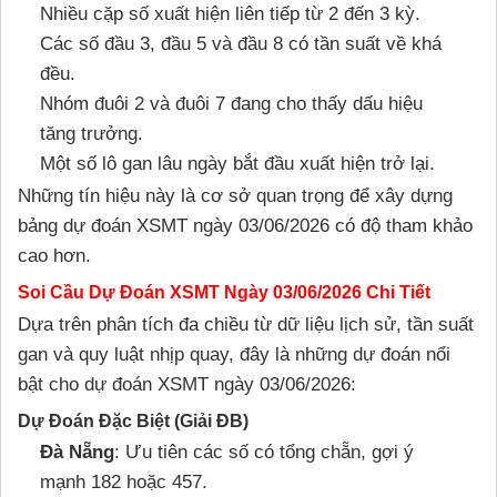
Nhiều cặp số xuất hiện liên tiếp từ 2 đến 3 kỳ.
Các số đầu 3, đầu 5 và đầu 8 có tần suất về khá
đều.
Nhóm đuôi 2 và đuôi 7 đang cho thấy dấu hiệu
tăng trưởng.
Một số lô gan lâu ngày bắt đầu xuất hiện trở lại.
Những tín hiệu này là cơ sở quan trọng để xây dựng
bảng dự đoán XSMT ngày 03/06/2026 có độ tham khảo
cao hơn.
Soi Cầu Dự Đoán XSMT Ngày 03/06/2026 Chi Tiết
Dựa trên phân tích đa chiều từ dữ liệu lịch sử, tần suất
gan và quy luật nhịp quay, đây là những dự đoán nổi
bật cho dự đoán XSMT ngày 03/06/2026:
Dự Đoán Đặc Biệt (Giải ĐB)
Đà Nẵng
: Ưu tiên các số có tổng chẵn, gợi ý
mạnh 182 hoặc 457.