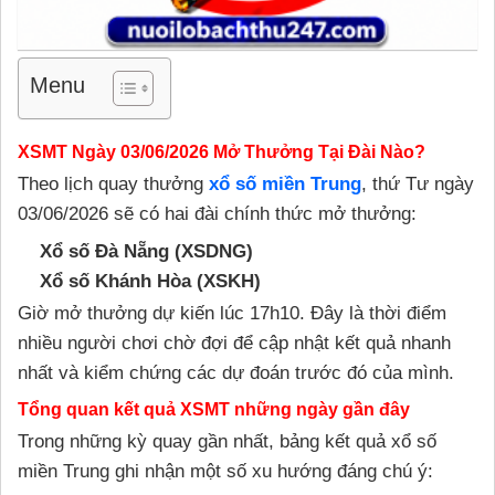
Menu
XSMT Ngày 03/06/2026 Mở Thưởng Tại Đài Nào?
Theo lịch quay thưởng
xổ số miền Trung
, thứ Tư ngày
03/06/2026 sẽ có hai đài chính thức mở thưởng:
Xổ số Đà Nẵng (XSDNG)
Xổ số Khánh Hòa (XSKH)
Giờ mở thưởng dự kiến lúc 17h10. Đây là thời điểm
nhiều người chơi chờ đợi để cập nhật kết quả nhanh
nhất và kiểm chứng các dự đoán trước đó của mình.
Tổng quan kết quả XSMT những ngày gần đây
Trong những kỳ quay gần nhất, bảng kết quả xổ số
miền Trung ghi nhận một số xu hướng đáng chú ý: