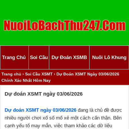
Trang Chủ
Soi Cầu
Dự Đoán XSMB
Nuôi Lô Khung
Trang chủ
›
Soi Cầu XSMT
›
Dự Đoán XSMT Ngày 03/06/2026
Chính Xác Nhất Hôm Nay
Dự đoán XSMT ngày 03/06/2026
Dự đoán XSMT ngày 03/06/2026
đang là chủ đề được
nhiều người chơi xổ số mổ xẻ một cách cẩn thận. Bên
cạnh yếu tố may mắn, việc tham khảo các dữ liệu