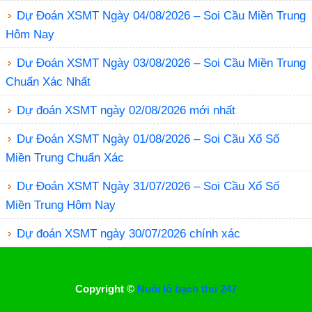
Dự Đoán XSMT Ngày 04/08/2026 – Soi Cầu Miền Trung
Hôm Nay
Dự Đoán XSMT Ngày 03/08/2026 – Soi Cầu Miền Trung
Chuẩn Xác Nhất
Dự đoán XSMT ngày 02/08/2026 mới nhất
Dự Đoán XSMT Ngày 01/08/2026 – Soi Cầu Xổ Số
Miền Trung Chuẩn Xác
Dự Đoán XSMT Ngày 31/07/2026 – Soi Cầu Xổ Số
Miền Trung Hôm Nay
Dự đoán XSMT ngày 30/07/2026 chính xác
Copyright ©
Nuôi lô bạch thủ 247