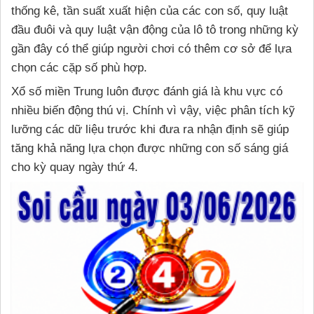
thống kê, tần suất xuất hiện của các con số, quy luật
đầu đuôi và quy luật vận động của lô tô trong những kỳ
gần đây có thể giúp người chơi có thêm cơ sở để lựa
chọn các cặp số phù hợp.
Xổ số miền Trung luôn được đánh giá là khu vực có
nhiều biến động thú vị. Chính vì vậy, việc phân tích kỹ
lưỡng các dữ liệu trước khi đưa ra nhận định sẽ giúp
tăng khả năng lựa chọn được những con số sáng giá
cho kỳ quay ngày thứ 4.