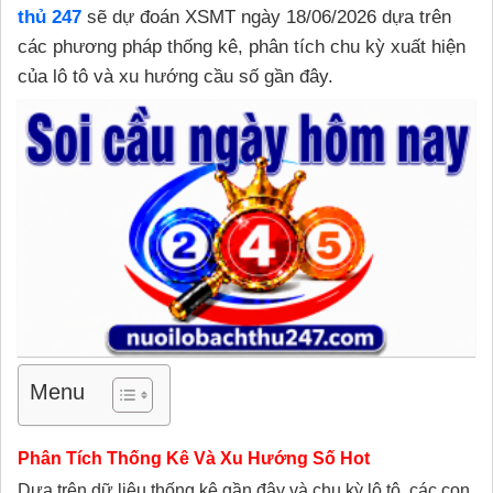
thủ 247
sẽ dự đoán XSMT ngày 18/06/2026 dựa trên
các phương pháp thống kê, phân tích chu kỳ xuất hiện
của lô tô và xu hướng cầu số gần đây.
Menu
Phân Tích Thống Kê Và Xu Hướng Số Hot
Dựa trên dữ liệu thống kê gần đây và chu kỳ lô tô, các con