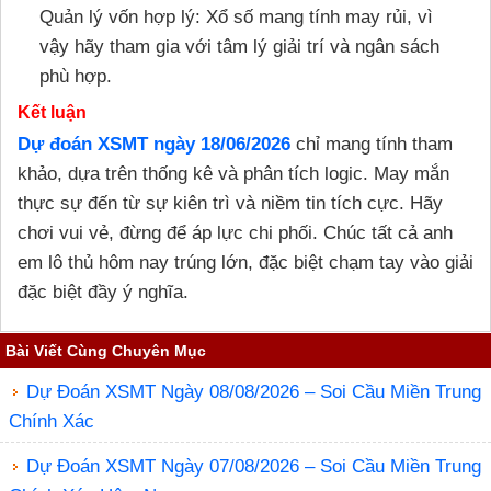
Quản lý vốn hợp lý: Xổ số mang tính may rủi, vì
vậy hãy tham gia với tâm lý giải trí và ngân sách
phù hợp.
Kết luận
Dự đoán XSMT ngày 18/06/2026
chỉ mang tính tham
khảo, dựa trên thống kê và phân tích logic. May mắn
thực sự đến từ sự kiên trì và niềm tin tích cực. Hãy
chơi vui vẻ, đừng để áp lực chi phối. Chúc tất cả anh
em lô thủ hôm nay trúng lớn, đặc biệt chạm tay vào giải
đặc biệt đầy ý nghĩa.
Bài Viết Cùng Chuyên Mục
Dự Đoán XSMT Ngày 08/08/2026 – Soi Cầu Miền Trung
Chính Xác
Dự Đoán XSMT Ngày 07/08/2026 – Soi Cầu Miền Trung