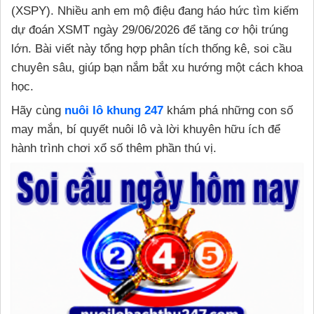
(XSPY). Nhiều anh em mộ điệu đang háo hức tìm kiếm
dự đoán XSMT ngày 29/06/2026 để tăng cơ hội trúng
lớn. Bài viết này tổng hợp phân tích thống kê, soi cầu
chuyên sâu, giúp bạn nắm bắt xu hướng một cách khoa
học.
Hãy cùng
nuôi lô khung 247
khám phá những con số
may mắn, bí quyết nuôi lô và lời khuyên hữu ích để
hành trình chơi xổ số thêm phần thú vị.