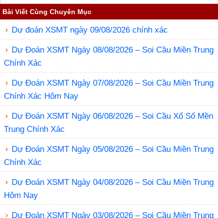
Bài Viết Cùng Chuyên Mục
Dự đoán XSMT ngày 09/08/2026 chính xác
Dự Đoán XSMT Ngày 08/08/2026 – Soi Cầu Miền Trung
Chính Xác
Dự Đoán XSMT Ngày 07/08/2026 – Soi Cầu Miền Trung
Chính Xác Hôm Nay
Dự Đoán XSMT Ngày 06/08/2026 – Soi Cầu Xổ Số Mền
Trung Chính Xác
Dự Đoán XSMT Ngày 05/08/2026 – Soi Cầu Miền Trung
Chính Xác
Dự Đoán XSMT Ngày 04/08/2026 – Soi Cầu Miền Trung
Hôm Nay
Dự Đoán XSMT Ngày 03/08/2026 – Soi Cầu Miền Trung