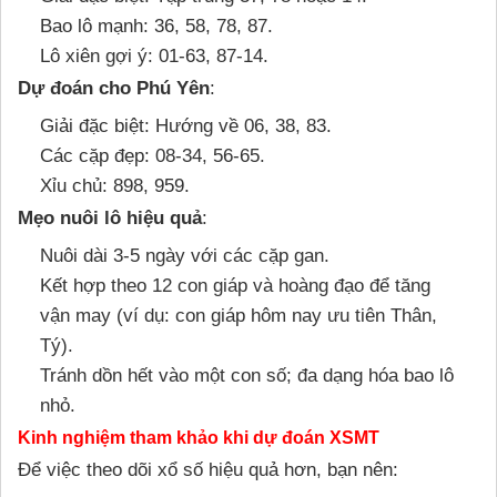
Bao lô mạnh: 36, 58, 78, 87.
Lô xiên gợi ý: 01-63, 87-14.
Dự đoán cho Phú Yên
:
Giải đặc biệt: Hướng về 06, 38, 83.
Các cặp đẹp: 08-34, 56-65.
Xỉu chủ: 898, 959.
Mẹo nuôi lô hiệu quả
:
Nuôi dài 3-5 ngày với các cặp gan.
Kết hợp theo 12 con giáp và hoàng đạo để tăng
vận may (ví dụ: con giáp hôm nay ưu tiên Thân,
Tý).
Tránh dồn hết vào một con số; đa dạng hóa bao lô
nhỏ.
Kinh nghiệm tham khảo khi dự đoán XSMT
Để việc theo dõi xổ số hiệu quả hơn, bạn nên: