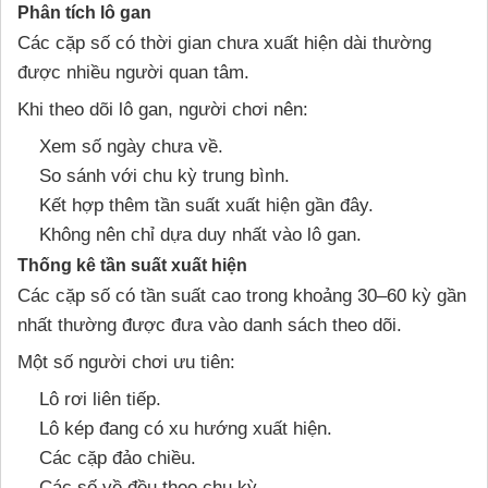
Phân tích lô gan
Các cặp số có thời gian chưa xuất hiện dài thường
được nhiều người quan tâm.
Khi theo dõi lô gan, người chơi nên:
Xem số ngày chưa về.
So sánh với chu kỳ trung bình.
Kết hợp thêm tần suất xuất hiện gần đây.
Không nên chỉ dựa duy nhất vào lô gan.
Thống kê tần suất xuất hiện
Các cặp số có tần suất cao trong khoảng 30–60 kỳ gần
nhất thường được đưa vào danh sách theo dõi.
Một số người chơi ưu tiên:
Lô rơi liên tiếp.
Lô kép đang có xu hướng xuất hiện.
Các cặp đảo chiều.
Các số về đều theo chu kỳ.