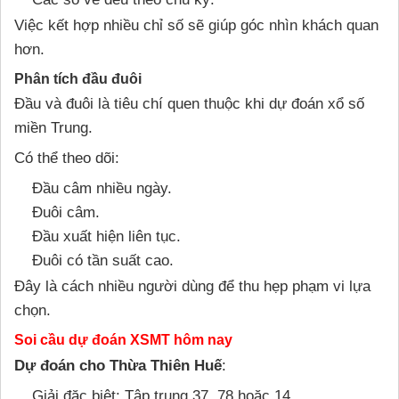
Việc kết hợp nhiều chỉ số sẽ giúp góc nhìn khách quan
hơn.
Phân tích đầu đuôi
Đầu và đuôi là tiêu chí quen thuộc khi dự đoán xổ số
miền Trung.
Có thể theo dõi:
Đầu câm nhiều ngày.
Đuôi câm.
Đầu xuất hiện liên tục.
Đuôi có tần suất cao.
Đây là cách nhiều người dùng để thu hẹp phạm vi lựa
chọn.
Soi cầu dự đoán XSMT hôm nay
Dự đoán cho Thừa Thiên Huế
:
Giải đặc biệt: Tập trung 37, 78 hoặc 14.