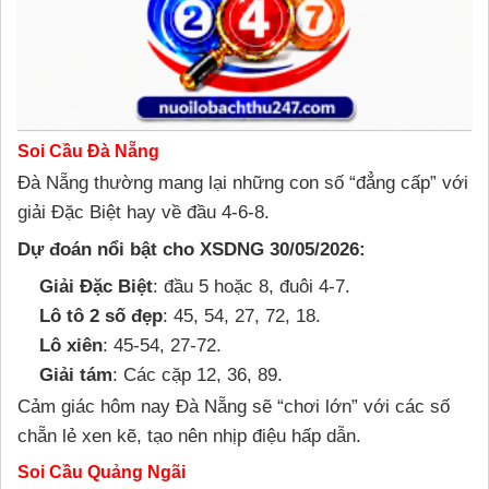
Soi Cầu Đà Nẵng
Đà Nẵng thường mang lại những con số “đẳng cấp” với
giải Đặc Biệt hay về đầu 4-6-8.
Dự đoán nổi bật cho XSDNG 30/05/2026:
Giải Đặc Biệt
: đầu 5 hoặc 8, đuôi 4-7.
Lô tô 2 số đẹp
: 45, 54, 27, 72, 18.
Lô xiên
: 45-54, 27-72.
Giải tám
: Các cặp 12, 36, 89.
Cảm giác hôm nay Đà Nẵng sẽ “chơi lớn” với các số
chẵn lẻ xen kẽ, tạo nên nhịp điệu hấp dẫn.
Soi Cầu Quảng Ngãi