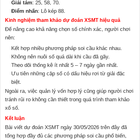
Giải tám
: 25, 58, 70.
Điểm nhấn
: Lô kép 88.
Kinh nghiệm tham khảo dự đoán XSMT hiệu quả
Để nâng cao khả năng chọn số chính xác, người chơi
nên:
Kết hợp nhiều phương pháp soi cầu khác nhau.
Không nên nuôi số quá dài khi cầu đã gãy.
Theo dõi thống kê ít nhất 5 – 7 ngày gần nhất.
Ưu tiên những cặp số có dấu hiệu rơi từ giải đặc
biệt.
Ngoài ra, việc quản lý vốn hợp lý cũng giúp người chơi
tránh rủi ro không cần thiết trong quá trình tham khảo
xổ số.
Kết luận
Bài viết dự đoán XSMT ngày 30/05/2026 trên đây đã
tổng hợp đầy đủ các phương pháp soi cầu phổ biến,