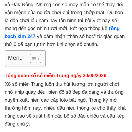
và Đắk Nông. Những con số may mắn có thể thay đổi
vận mệnh của người chơi chỉ trong chớp mắt. Dù bạn
là dân chơi lâu năm hay tân binh thì bài viết này sẽ
mang đến góc nhìn tươi mới, kết hợp thống kê
rồng
bạch kim 247
và cảm nhận “thần số học” từ giác quan
thứ 6 để bạn tự tin hơn khi chọn số chuẩn.
Menu
Tổng quan xổ số miền Trung ngày 30/05/2026
Xổ số miền Trung luôn thu hút lượng lớn người chơi
nhờ nhịp quay đều, biên độ số đẹp đa dạng và thường
xuyên xuất hiện các cặp loto bất ngờ. Trong kỳ mở
thưởng hôm nay, nhiều dấu hiệu thống kê cho thấy khả
năng cao sẽ xuất hiện các bộ số đảo chiều và cầu kép
đáng chú ý.