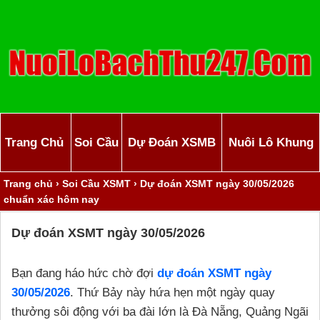
Trang Chủ
Soi Cầu
Dự Đoán XSMB
Nuôi Lô Khung
Trang chủ
›
Soi Cầu XSMT
›
Dự đoán XSMT ngày 30/05/2026
chuẩn xác hôm nay
Dự đoán XSMT ngày 30/05/2026
Bạn đang háo hức chờ đợi
dự đoán XSMT ngày
30/05/2026
. Thứ Bảy này hứa hẹn một ngày quay
thưởng sôi động với ba đài lớn là Đà Nẵng, Quảng Ngãi