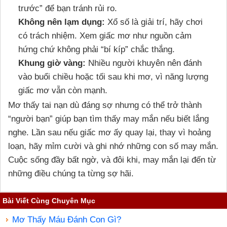
trước” để bạn tránh rủi ro.
Không nên lạm dụng:
Xổ số là giải trí, hãy chơi
có trách nhiệm. Xem giấc mơ như nguồn cảm
hứng chứ không phải “bí kíp” chắc thắng.
Khung giờ vàng:
Nhiều người khuyên nên đánh
vào buổi chiều hoặc tối sau khi mơ, vì năng lượng
giấc mơ vẫn còn mạnh.
Mơ thấy tai nạn dù đáng sợ nhưng có thể trở thành
“người bạn” giúp bạn tìm thấy may mắn nếu biết lắng
nghe. Lần sau nếu giấc mơ ấy quay lại, thay vì hoảng
loạn, hãy mỉm cười và ghi nhớ những con số may mắn.
Cuộc sống đầy bất ngờ, và đôi khi, may mắn lại đến từ
những điều chúng ta từng sợ hãi.
Bài Viết Cùng Chuyên Mục
Mơ Thấy Máu Đánh Con Gì?