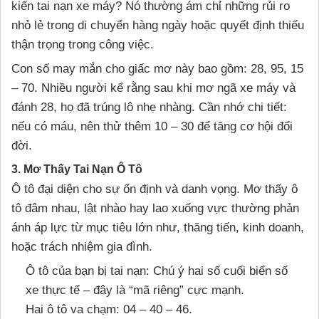
kiến tai nạn xe máy? Nó thường ám chỉ những rủi ro
nhỏ lẻ trong di chuyển hàng ngày hoặc quyết định thiếu
thận trọng trong công việc.
Con số may mắn cho giấc mơ này bao gồm: 28, 95, 15
– 70. Nhiều người kể rằng sau khi mơ ngã xe máy và
đánh 28, họ đã trúng lô nhẹ nhàng. Cần nhớ chi tiết:
nếu có máu, nên thử thêm 10 – 30 để tăng cơ hội đổi
đời.
3. Mơ Thấy Tai Nạn Ô Tô
Ô tô đại diện cho sự ổn định và danh vọng. Mơ thấy ô
tô đâm nhau, lật nhào hay lao xuống vực thường phản
ánh áp lực từ mục tiêu lớn như, thăng tiến, kinh doanh,
hoặc trách nhiệm gia đình.
Ô tô của bạn bị tai nạn: Chú ý hai số cuối biển số
xe thực tế – đây là “mã riêng” cực mạnh.
Hai ô tô va chạm: 04 – 40 – 46.