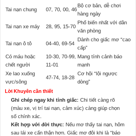
Bộ cơ bản, dễ chơi
Tai nạn chung
07, 70, 00, 46
hàng ngày
Phổ biến nhất với dân
Tai nạn xe máy
28, 95, 15-70
văn phòng
Dành cho giấc mơ “cao
Tai nạn ô tô
04-40, 69-54
cấp”
Có máu hoặc
10-30, 70-99,
Mang tính cảnh báo
chết người
11-01
mạnh
Xe lao xuống
Cơ hội “lội ngược
47-74, 18-28
vực/sông
dòng”
Lời Khuyên cần thiết
Ghi chép ngay khi tỉnh giấc:
Chi tiết càng rõ
(màu xe, vị trí tai nạn, cảm xúc) càng giúp chọn
số chính xác.
Kết hợp với đời thực:
Nếu mơ thấy tai nạn, hôm
sau lái xe cẩn thận hơn. Giấc mơ đôi khi là “báo