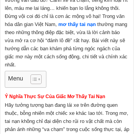
vương vấn đâu đó? Cảnh xe va chạm, tiếng kim loại rít
lên, máu me lai láng… khiến bạn lo lắng không thôi.
Đừng vội coi đó chỉ là cơn ác mộng vô hại! Trong văn
hóa dân gian Việt Nam,
mơ thấy tai nạn
thường mang
theo những thông điệp đặc biệt, vừa là lời cảnh báo
vừa mở ra cơ hội “đánh lô đề” rất hay. Bài viết này sẽ
hướng dẫn các bạn khám phá từng ngóc ngách của
giấc mơ này một cách sống động, chi tiết và chính xác
nhất.
Menu
Ý Nghĩa Thực Sự Của Giấc Mơ Thấy Tai Nạn
Hãy tưởng tượng bạn đang lái xe trên đường quen
thuộc, bỗng nhiên một chiếc xe khác lao tới. Trong mơ,
tai nạn không chỉ đại diện cho rủi ro vật chất mà còn
phản ánh những “va chạm” trong cuộc sống thực tại, áp