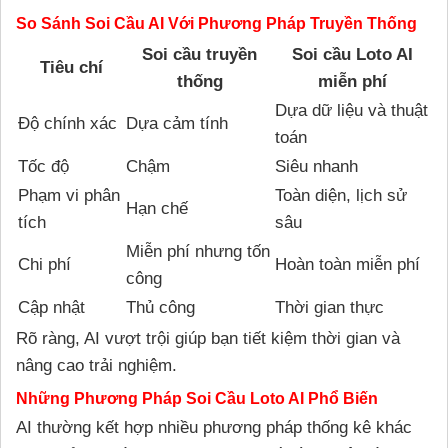
So Sánh Soi Cầu AI Với Phương Pháp Truyền Thống
Soi cầu truyền
Soi cầu Loto AI
Tiêu chí
thống
miễn phí
Dựa dữ liệu và thuật
Độ chính xác
Dựa cảm tính
toán
Tốc độ
Chậm
Siêu nhanh
Phạm vi phân
Toàn diện, lịch sử
Hạn chế
tích
sâu
Miễn phí nhưng tốn
Chi phí
Hoàn toàn miễn phí
công
Cập nhật
Thủ công
Thời gian thực
Rõ ràng, AI vượt trội giúp bạn tiết kiệm thời gian và
nâng cao trải nghiệm.
Những Phương Pháp Soi Cầu Loto AI Phổ Biến
AI thường kết hợp nhiều phương pháp thống kê khác