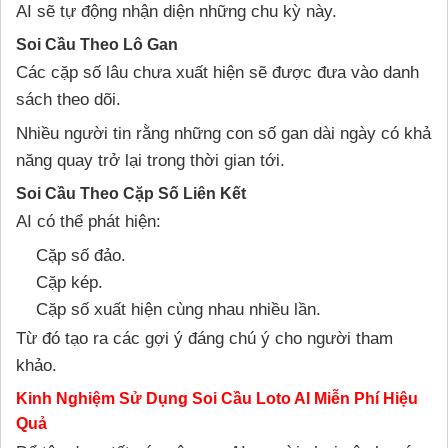
AI sẽ tự động nhận diện những chu kỳ này.
Soi Cầu Theo Lô Gan
Các cặp số lâu chưa xuất hiện sẽ được đưa vào danh
sách theo dõi.
Nhiều người tin rằng những con số gan dài ngày có khả
năng quay trở lại trong thời gian tới.
Soi Cầu Theo Cặp Số Liên Kết
AI có thể phát hiện:
Cặp số đảo.
Cặp kép.
Cặp số xuất hiện cùng nhau nhiều lần.
Từ đó tạo ra các gợi ý đáng chú ý cho người tham
khảo.
Kinh Nghiệm Sử Dụng Soi Cầu Loto AI Miễn Phí Hiệu
Quả