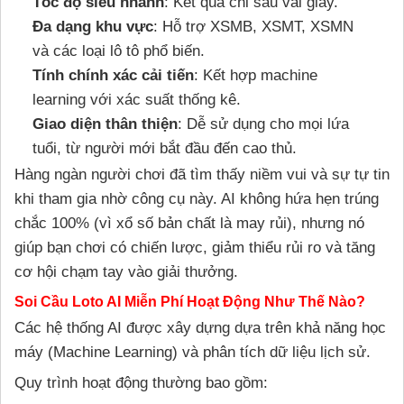
Tốc độ siêu nhanh
: Kết quả chỉ sau vài giây.
Đa dạng khu vực
: Hỗ trợ XSMB, XSMT, XSMN
và các loại lô tô phổ biến.
Tính chính xác cải tiến
: Kết hợp machine
learning với xác suất thống kê.
Giao diện thân thiện
: Dễ sử dụng cho mọi lứa
tuổi, từ người mới bắt đầu đến cao thủ.
Hàng ngàn người chơi đã tìm thấy niềm vui và sự tự tin
khi tham gia nhờ công cụ này. AI không hứa hẹn trúng
chắc 100% (vì xổ số bản chất là may rủi), nhưng nó
giúp bạn chơi có chiến lược, giảm thiểu rủi ro và tăng
cơ hội chạm tay vào giải thưởng.
Soi Cầu Loto AI Miễn Phí Hoạt Động Như Thế Nào?
Các hệ thống AI được xây dựng dựa trên khả năng học
máy (Machine Learning) và phân tích dữ liệu lịch sử.
Quy trình hoạt động thường bao gồm: