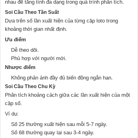
nhau để tăng tính đa dạng trong quá trình phân tích.
Soi Cầu Theo Tần Suất
Dựa trên số lần xuất hiện của từng cặp loto trong
khoảng thời gian nhất định.
Ưu điểm
Dễ theo dõi.
Phù hợp với người mới.
Nhược điểm
Không phản ánh đầy đủ biến động ngắn hạn.
Soi Cầu Theo Chu Kỳ
Phân tích khoảng cách giữa các lần xuất hiện của một
cặp số.
Ví dụ:
Số 25 thường xuất hiện sau mỗi 5-7 ngày.
Số 68 thường quay lại sau 3-4 ngày.