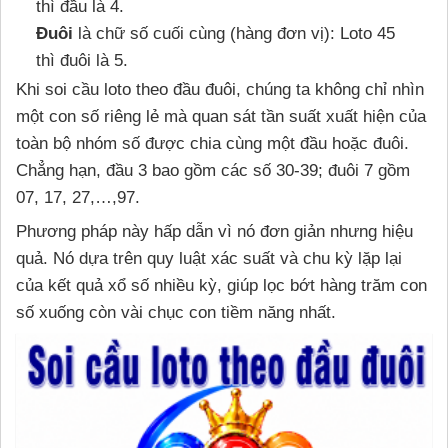
thì đầu là 4.
Đuôi
là chữ số cuối cùng (hàng đơn vị): Loto 45
thì đuôi là 5.
Khi soi cầu loto theo đầu đuôi, chúng ta không chỉ nhìn
một con số riêng lẻ mà quan sát tần suất xuất hiện của
toàn bộ nhóm số được chia cùng một đầu hoặc đuôi.
Chẳng hạn, đầu 3 bao gồm các số 30-39; đuôi 7 gồm
07, 17, 27,…,97.
Phương pháp này hấp dẫn vì nó đơn giản nhưng hiệu
quả. Nó dựa trên quy luật xác suất và chu kỳ lặp lại
của kết quả xổ số nhiều kỳ, giúp lọc bớt hàng trăm con
số xuống còn vài chục con tiềm năng nhất.