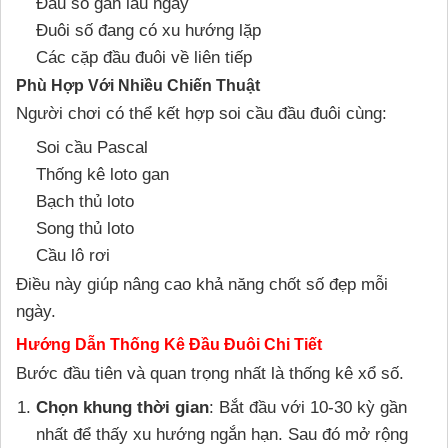
Đầu số gan lâu ngày
Đuôi số đang có xu hướng lặp
Các cặp đầu đuôi về liên tiếp
Phù Hợp Với Nhiều Chiến Thuật
Người chơi có thể kết hợp soi cầu đầu đuôi cùng:
Soi cầu Pascal
Thống kê loto gan
Bạch thủ loto
Song thủ loto
Cầu lô rơi
Điều này giúp nâng cao khả năng chốt số đẹp mỗi
ngày.
Hướng Dẫn Thống Kê Đầu Đuôi Chi Tiết
Bước đầu tiên và quan trọng nhất là thống kê xổ số.
Chọn khung thời gian
: Bắt đầu với 10-30 kỳ gần
nhất để thấy xu hướng ngắn hạn. Sau đó mở rộng