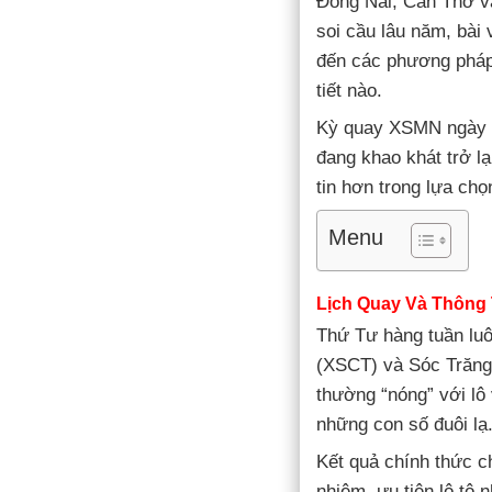
Đồng Nai, Cần Thơ và
soi cầu lâu năm, bài 
đến các phương pháp 
tiết nào.
Kỳ quay XSMN ngày ma
đang khao khát trở lạ
tin hơn trong lựa ch
Menu
Lịch Quay Và Thông 
Thứ Tư hàng tuần luô
(XSCT) và Sóc Trăng
thường “nóng” với lô
những con số đuôi lạ
Kết quả chính thức c
nhiệm, ưu tiên lô tô