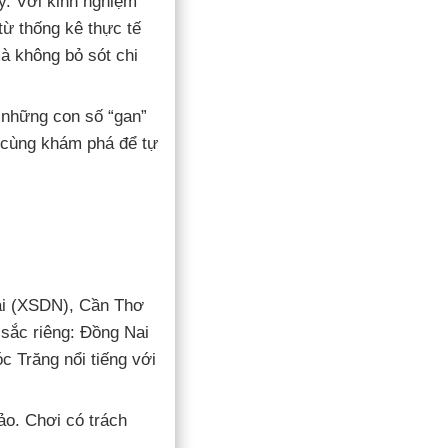
y. Với kinh nghiệm
từ thống kê thực tế
à không bỏ sót chi
 những con số “gan”
y cùng khám phá để tự
ai (XSDN), Cần Thơ
sắc riêng: Đồng Nai
c Trăng nổi tiếng với
ảo. Chơi có trách