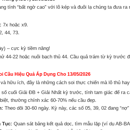
g tính “bất ngờ cao” với lô kép và đuôi lạ chúng ta đưa ra
:
7x hoặc x9.
, 44, 73.
y) – cực kỳ tiềm năng!
thử 44-22 hoặc nuôi bạch thủ 44. Cầu quả trám từ kỳ trước 
i Cầu Hiệu Quả Áp Dụng Cho 13/05/2026
 và hữu ích, đây là những cách soi thực chiến mà lô thủ hay
số cuối Giải ĐB + Giải Nhất kỳ trước, tính tam giác để ra 
 biệt, thường chính xác 60-70% nếu cầu đẹp.
n:
Theo dõi 30-60 ngày. Kỳ này, các số 05, 39, 02 đang “nợ” 
n Tục:
Quan sát bảng kết quả dọc, tìm mẫu lặp (ví dụ AB-BA