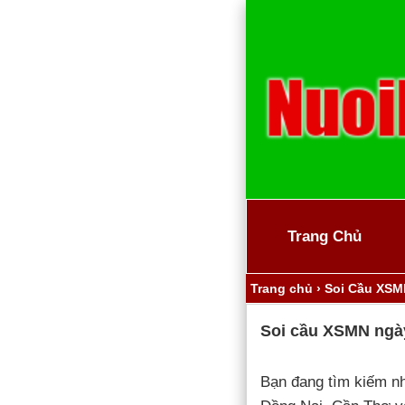
Trang Chủ
Trang chủ
›
Soi Cầu XSM
Soi cầu XSMN ngày
Bạn đang tìm kiếm 