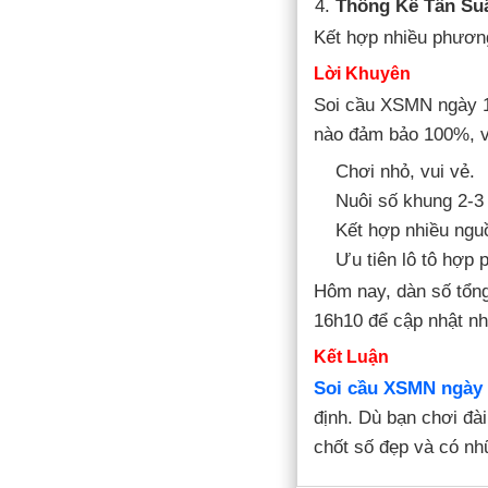
Thống Kê Tần Suấ
Kết hợp nhiều phương
Lời Khuyên
Soi cầu XSMN ngày 13
nào đảm bảo 100%, vì
Chơi nhỏ, vui vẻ.
Nuôi số khung 2-3 
Kết hợp nhiều ngu
Ưu tiên lô tô hợp 
Hôm nay, dàn số tổng
16h10 để cập nhật nh
Kết Luận
Soi cầu XSMN ngày 
định. Dù bạn chơi đà
chốt số đẹp và có nh