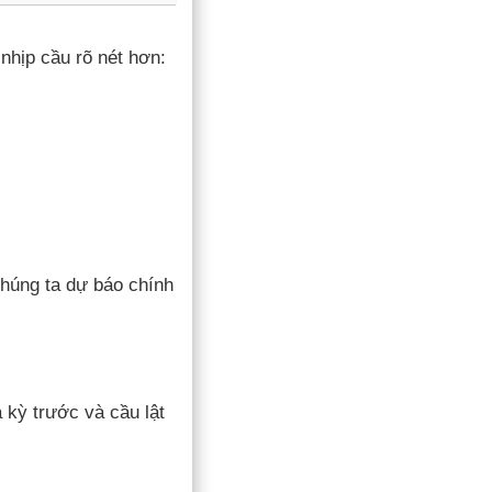
 nhịp cầu rõ nét hơn:
chúng ta dự báo chính
 kỳ trước và cầu lật