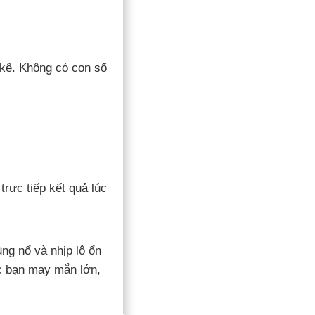
 kê. Không có con số
rực tiếp kết quả lúc
ng nổ và nhịp lô ổn
úc bạn may mắn lớn,