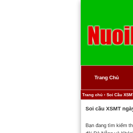
Trang Chủ
Trang chủ
›
Soi Cầu XSM
Soi cầu XSMT ngày
Bạn đang tìm kiếm th