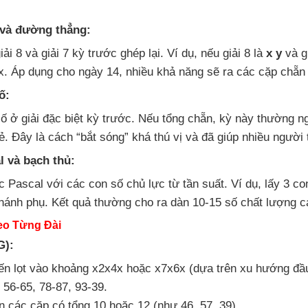
 và đường thẳng:
ải 8 và giải 7 kỳ trước ghép lại. Ví dụ, nếu giải 8 là
x y
và gi
ax. Áp dụng cho ngày 14, nhiều khả năng sẽ ra các cặp chẵn 
ố:
ố ở giải đặc biệt kỳ trước. Nếu tổng chẵn, kỳ này thường ng
 lẻ. Đây là cách “bắt sóng” khá thú vị và đã giúp nhiều người 
 và bạch thủ:
c Pascal với các con số chủ lực từ tần suất. Ví dụ, lấy 3 c
 nhánh phụ. Kết quả thường cho ra dàn 10-15 số chất lượng c
eo Từng Đài
G):
iến lọt vào khoảng x2x4x hoặc x7x6x (dựa trên xu hướng đầu
 56-65, 78-87, 93-39.
ên các cặp có tổng 10 hoặc 12 (như 46, 57, 39).