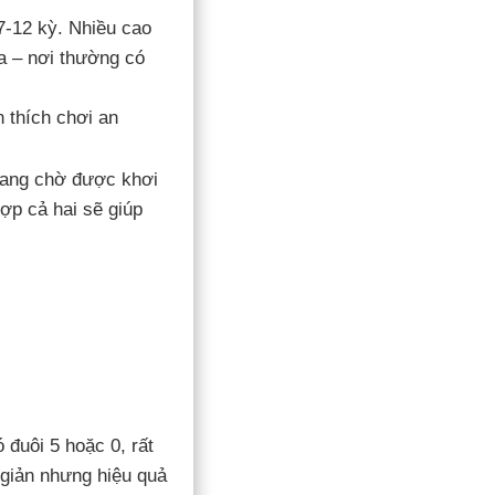
7-12 kỳ. Nhiều cao
òa – nơi thường có
n thích chơi an
đang chờ được khơi
ợp cả hai sẽ giúp
 đuôi 5 hoặc 0, rất
 giản nhưng hiệu quả