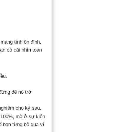
mang tính ổn định,
ạn có cái nhìn toàn
đều.
 đừng để nó trở
 nghiệm cho kỳ sau.
g 100%, mà ở sự kiên
ố bạn từng bỏ qua vì