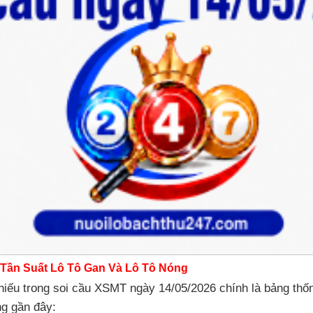
Tần Suất Lô Tô Gan Và Lô Tô Nóng
hiếu trong soi cầu XSMT ngày 14/05/2026 chính là bảng thốn
g gần đây: