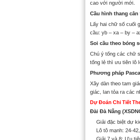
cao với người mới.
Cầu hình thang cân
Lấy hai chữ số cuối gi
cầu: yb – xa – by – 
Soi cầu theo bóng s
Chú ý tổng các chữ s
tổng lẻ thì ưu tiên lô
Phương pháp Pascal
Xây dàn theo tam giá
giác, lan tỏa ra các
Dự Đoán Chi Tiết Th
Đài Đà Nẵng (XSDN
Giải đặc biệt dự k
Lô tô mạnh: 24-42,
Giải 7 và 8: Ưu ti