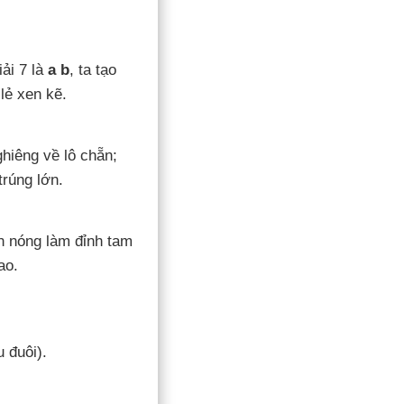
ải 7 là
a b
, ta tạo
lẻ xen kẽ.
hiêng về lô chẵn;
trúng lớn.
on nóng làm đỉnh tam
ao.
 đuôi).