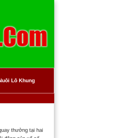
Nuôi Lô Khung
quay thưởng tại hai